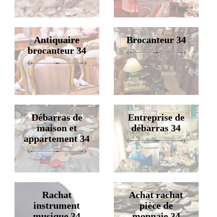
Antiquaire
Brocanteur 34
brocanteur 34
Débarras de
Entreprise de
maison et
débarras 34
appartement 34
Rachat
Achat rachat
instrument
pièce de
musique 34
monnaie 34