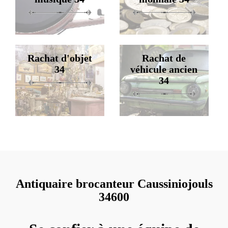
Rachat d'objet
Rachat de
34
véhicule ancien
34
Antiquaire brocanteur Caussiniojouls
34600