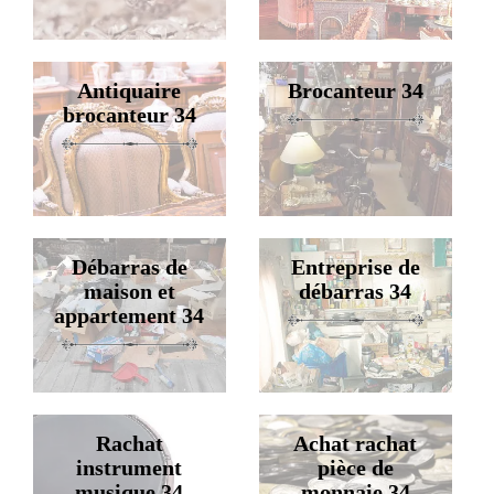
Antiquaire
Brocanteur 34
brocanteur 34
Débarras de
Entreprise de
maison et
débarras 34
appartement 34
Rachat
Achat rachat
instrument
pièce de
musique 34
monnaie 34