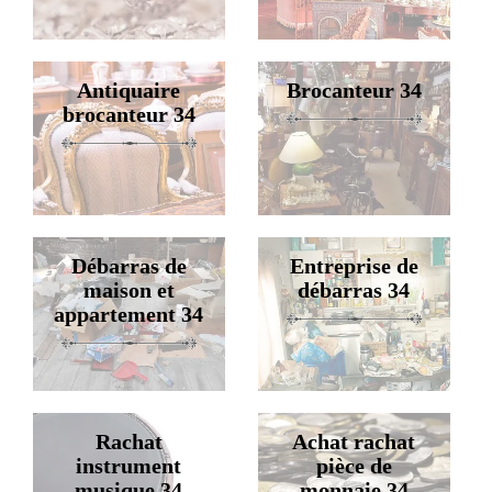
Antiquaire
Brocanteur 34
brocanteur 34
Débarras de
Entreprise de
maison et
débarras 34
appartement 34
Rachat
Achat rachat
instrument
pièce de
musique 34
monnaie 34