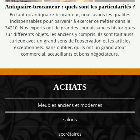
Antiquaire-brocanteur : quels sont les particularités ?
En tant qu’antiquaire-brocanteur, nous avons les qualités
indispensables pour parvenir à exercer ce métier dans le
34210. Nos experts ont de grandes connaissances historiques
sur différents objets, les anciens y compris. Ils sont tout aussi
curieux avec un grand sens de l’observation et les articles
exceptionnels. Sans oublier, qu’ils ont un grand atout
commercial, accueillants et bons négociateurs.
ACHATS
Meubles anciens et modernes
salons
secrétaires