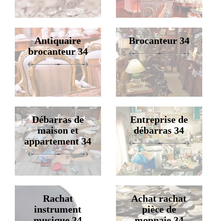
Antiquaire
Brocanteur 34
brocanteur 34
Débarras de
Entreprise de
maison et
débarras 34
appartement 34
Rachat
Achat rachat
instrument
pièce de
musique 34
monnaie 34