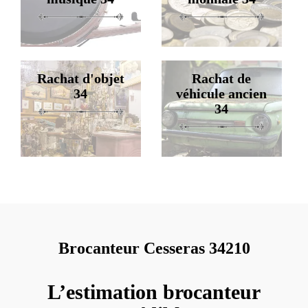
Rachat d'objet
Rachat de
34
véhicule ancien
34
Brocanteur Cesseras 34210
L’estimation brocanteur