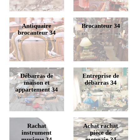
Antiquaire
Brocanteur 34
brocanteur 34
Débarras de
Entreprise de
maison et
débarras 34
appartement 34
Rachat
Achat rachat
instrument
pièce de
musique 34
monnaie 34