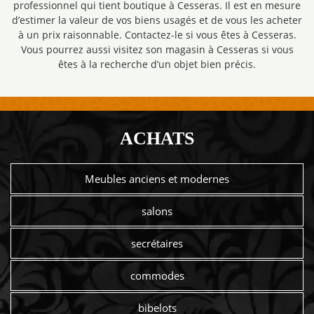
professionnel qui tient boutique à Cesseras. Il est en mesure
d’estimer la valeur de vos biens usagés et de vous les acheter
à un prix raisonnable. Contactez-le si vous êtes à Cesseras.
Vous pourrez aussi visitez son magasin à Cesseras si vous
êtes à la recherche d’un objet bien précis.
ACHATS
Meubles anciens et modernes
salons
secrétaires
commodes
bibelots