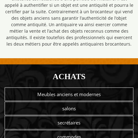
appelé à authentifier si un objet est une antiquité et pourra le
certifier par la suite. Contrairement à un brocanteur qui vend
des objets anciens sans garantir l’authenticité de l’objet
comme antiquité. Un antiquaire va ainsi exercer comme
métier la vente et l’achat des objets reconnus comme des
antiquités. Il existe toutefois des professionnels qui exercent
les deux métiers pour être appelés antiquaires brocanteurs.
ACHATS
Meubles anciens et modernes
salons
secrétaires
commodes