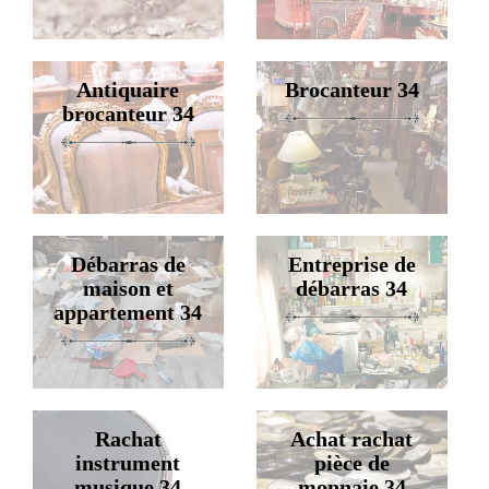
Antiquaire
Brocanteur 34
brocanteur 34
Débarras de
Entreprise de
maison et
débarras 34
appartement 34
Rachat
Achat rachat
instrument
pièce de
musique 34
monnaie 34