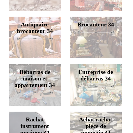
Antiquaire
Brocanteur 34
brocanteur 34
Débarras de
Entreprise de
maison et
débarras 34
appartement 34
Rachat
Achat rachat
instrument
pièce de
musique 34
monnaie 34