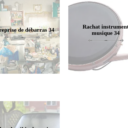
Rachat instrumen
reprise de débarras 34
musique 34