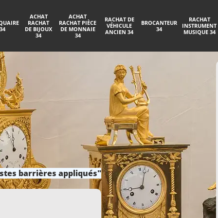
ACHAT
ACHAT
RACHAT DE
RACHAT
QUAIRE
RACHAT
RACHAT PIÈCE
BROCANTEUR
VÉHICULE
INSTRUMENT
34
DE BIJOUX
DE MONNAIE
34
ANCIEN 34
MUSIQUE 34
34
34
stes barrières appliqués"