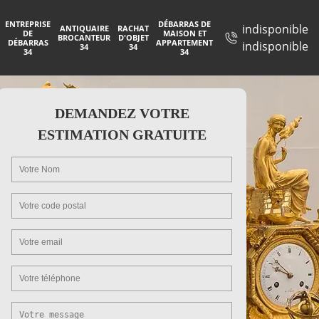
ENTREPRISE
DÉBARRAS DE
indisponible
ANTIQUAIRE
RACHAT
DE
MAISON ET
BROCANTEUR
D'OBJET
DÉBARRAS
APPARTEMENT
indisponible
34
34
34
34
DEMANDEZ VOTRE
ESTIMATION GRATUITE