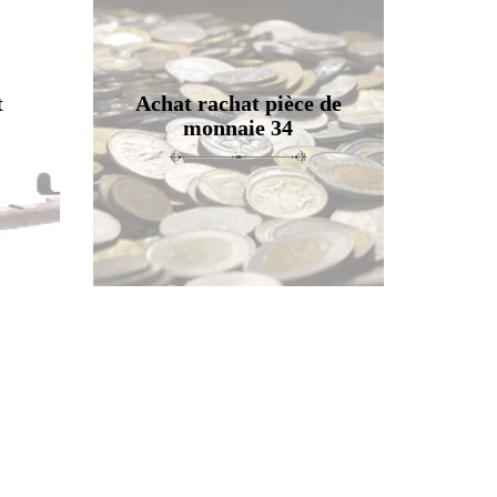
t
Achat rachat pièce de
monnaie 34