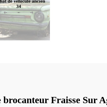
hat de véhicule ancien
34
 brocanteur Fraisse Sur 