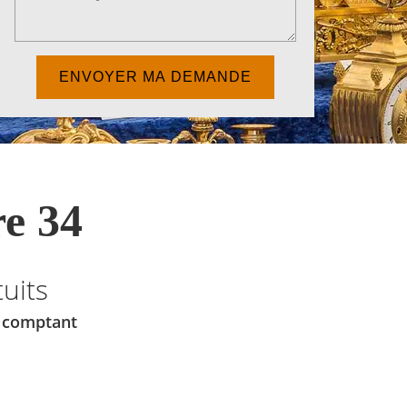
e 34
uits
u comptant