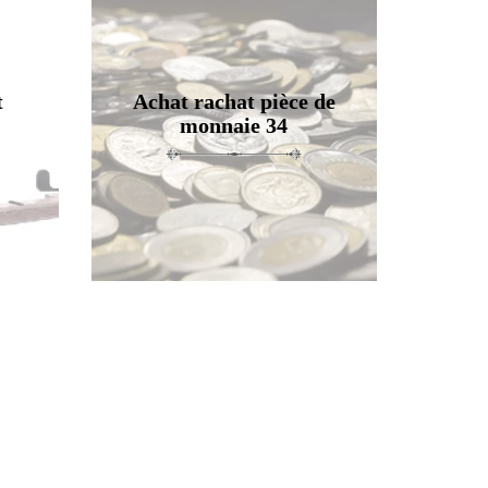
t
Achat rachat pièce de
monnaie 34