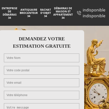
ENTREPRISE
DÉBARRAS DE
indisponible
ANTIQUAIRE
RACHAT
DE
MAISON ET
BROCANTEUR
D'OBJET
DÉBARRAS
APPARTEMENT
indisponible
34
34
34
34
DEMANDEZ VOTRE
ESTIMATION GRATUITE