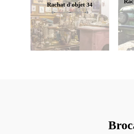
Rac
Rachat d'objet 34
Broc