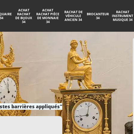
ACHAT
ACHAT
RACHAT DE
RACHAT
QUAIRE
RACHAT
RACHAT PIÈCE
BROCANTEUR
VÉHICULE
INSTRUMENT
34
DE BIJOUX
DE MONNAIE
34
ANCIEN 34
MUSIQUE 34
34
34
stes barrières appliqués"