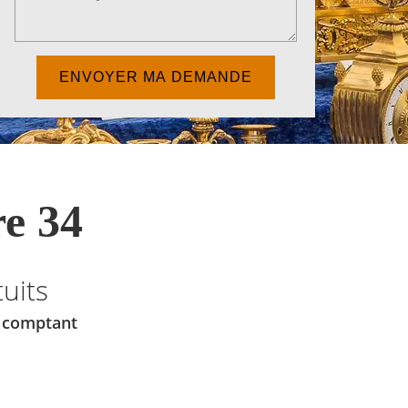
e 34
uits
u comptant