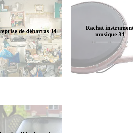
Rachat instrumen
reprise de débarras 34
musique 34