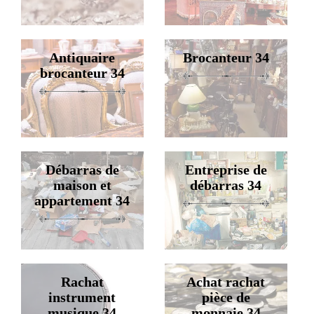
Antiquaire
Brocanteur 34
brocanteur 34
Débarras de
Entreprise de
maison et
débarras 34
appartement 34
Rachat
Achat rachat
instrument
pièce de
musique 34
monnaie 34