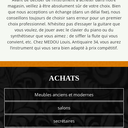
magasin, veillez à être absolument sûr de votre choix. Bien
que nous acceptions un échange (dans un délai fixe), nous
conseillons toujours de choisir sans erreur pour un premier
choix professionnel. N’hésitez pas d’essayer la guitare que
vous voulez, de jouer avec le clavier du piano ou du
synthétiseur que vous aimez ; de siffler la flute qui vous
convient, etc. Chez MEDOU Louis, Antiquaire 34, vous aurez
l’instrument qui vous sera bien adapté à prix compétitif.
ACHATS
Meubles anciens et modernes
salons
secrétaires