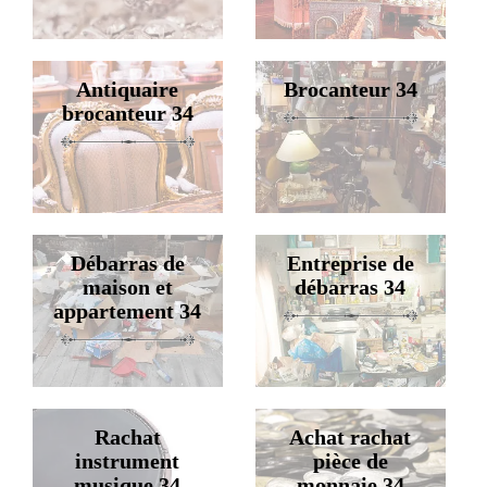
Antiquaire
Brocanteur 34
brocanteur 34
Débarras de
Entreprise de
maison et
débarras 34
appartement 34
Rachat
Achat rachat
instrument
pièce de
musique 34
monnaie 34