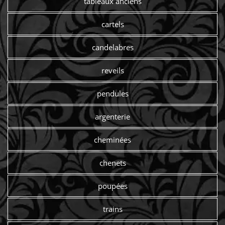
tableaux anciens
cartels
candelabres
reveils
pendules
argenterie
cheminées
chenets
poupées
trains