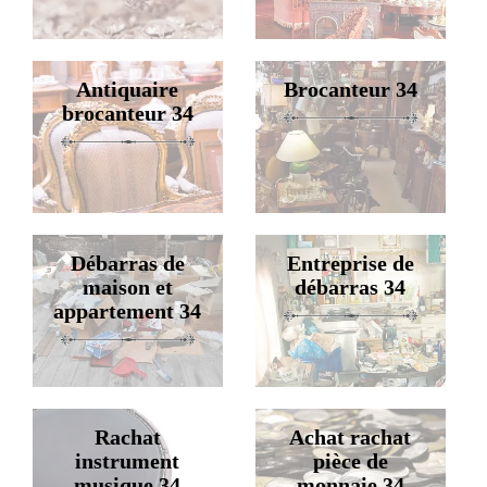
Antiquaire
Brocanteur 34
brocanteur 34
Débarras de
Entreprise de
maison et
débarras 34
appartement 34
Rachat
Achat rachat
instrument
pièce de
musique 34
monnaie 34