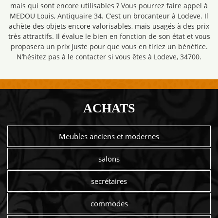
mais qui sont encore utilisables ? Vous pourrez faire appel à
MEDOU Louis, Antiquaire 34. C’est un brocanteur à Lodeve. Il
achète des objets encore valorisables, mais usagés à des prix
très attractifs. Il évalue le bien en fonction de son état et vous
proposera un prix juste pour que vous en tiriez un bénéfice.
N’hésitez pas à le contacter si vous êtes à Lodeve, 34700.
ACHATS
Meubles anciens et modernes
salons
secrétaires
commodes