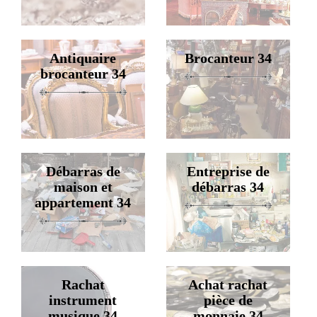
Antiquaire
Brocanteur 34
brocanteur 34
Débarras de
Entreprise de
maison et
débarras 34
appartement 34
Rachat
Achat rachat
instrument
pièce de
musique 34
monnaie 34