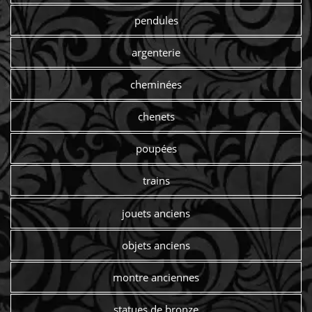
pendules
argenterie
cheminées
chenets
poupées
trains
jouets anciens
objets anciens
montre anciennes
statues de bronze