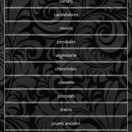
cartels
candelabres
reveils
pendules
argenterie
cheminées
chenets
poupées
trains
jouets anciens