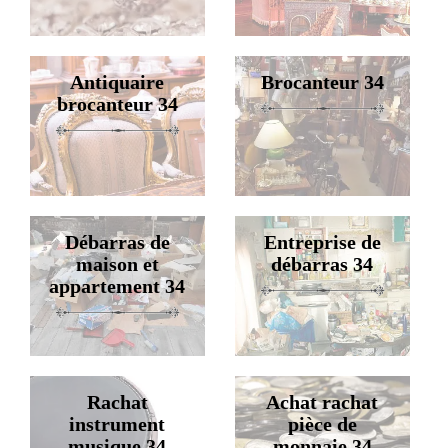
Antiquaire
Brocanteur 34
brocanteur 34
Débarras de
Entreprise de
maison et
débarras 34
appartement 34
Rachat
Achat rachat
instrument
pièce de
musique 34
monnaie 34