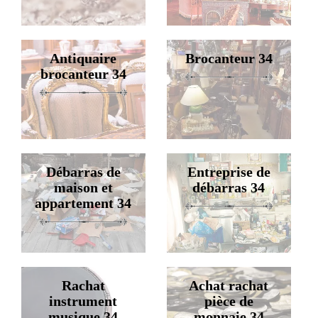
Antiquaire
Brocanteur 34
brocanteur 34
Débarras de
Entreprise de
maison et
débarras 34
appartement 34
Rachat
Achat rachat
instrument
pièce de
musique 34
monnaie 34