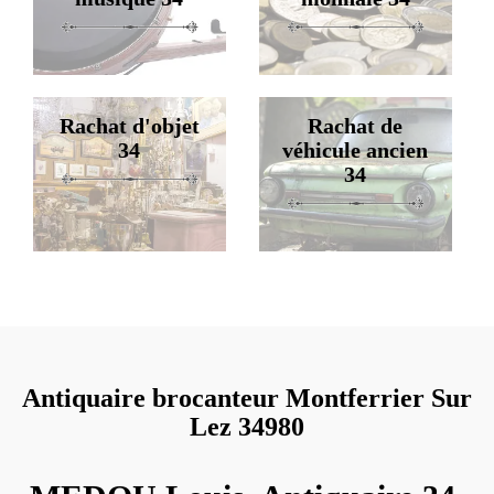
Rachat d'objet
Rachat de
34
véhicule ancien
34
Antiquaire brocanteur Montferrier Sur
Lez 34980