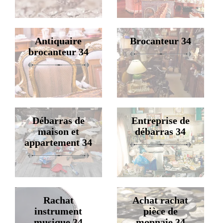
Antiquaire
Brocanteur 34
brocanteur 34
Débarras de
Entreprise de
maison et
débarras 34
appartement 34
Rachat
Achat rachat
instrument
pièce de
musique 34
monnaie 34