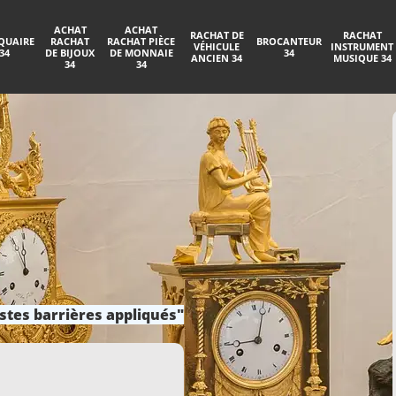
ACHAT
ACHAT
RACHAT DE
RACHAT
QUAIRE
RACHAT
RACHAT PIÈCE
BROCANTEUR
VÉHICULE
INSTRUMENT
34
DE BIJOUX
DE MONNAIE
34
ANCIEN 34
MUSIQUE 34
34
34
stes barrières appliqués"