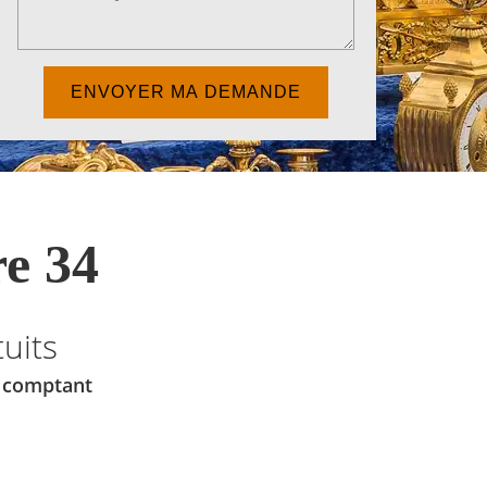
e 34
uits
u comptant