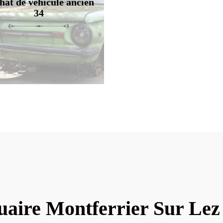
hat de véhicule ancien
34
uaire Montferrier Sur Lez