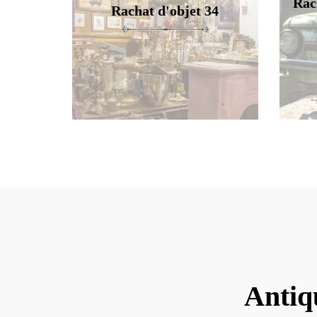
Rac
Rachat d'objet 34
Antiq