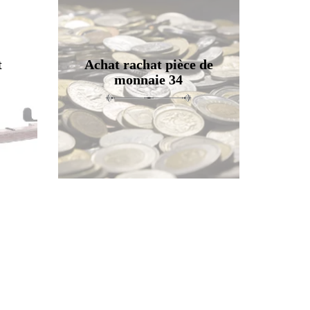
t
Achat rachat pièce de
monnaie 34