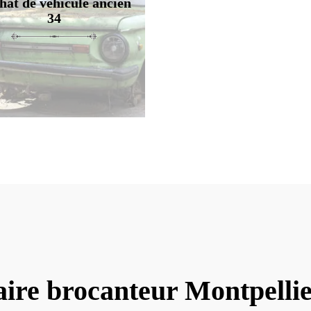
hat de véhicule ancien
34
ire brocanteur Montpelli