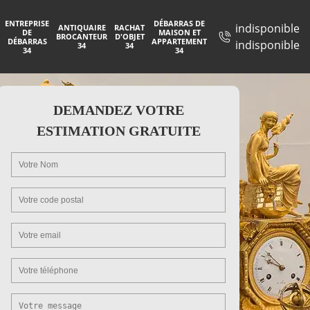
ENTREPRISE
DÉBARRAS DE
indisponible
ANTIQUAIRE
RACHAT
DE
MAISON ET
BROCANTEUR
D'OBJET
DÉBARRAS
APPARTEMENT
indisponible
34
34
34
34
DEMANDEZ VOTRE
ESTIMATION GRATUITE