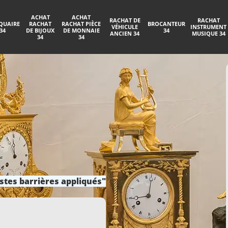
ACHAT
ACHAT
RACHAT DE
RACHAT
QUAIRE
RACHAT
RACHAT PIÈCE
BROCANTEUR
VÉHICULE
INSTRUMENT
34
DE BIJOUX
DE MONNAIE
34
ANCIEN 34
MUSIQUE 34
34
34
stes barrières appliqués"