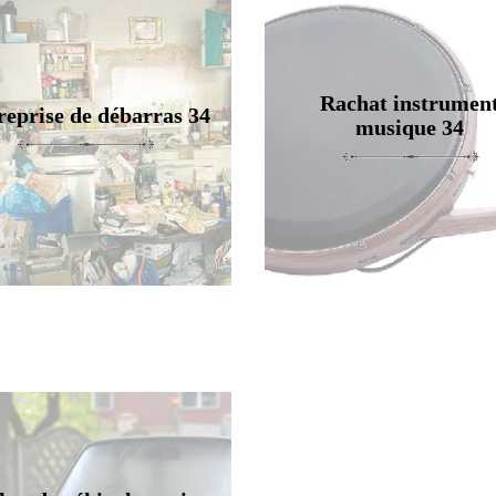
Rachat instrumen
reprise de débarras 34
musique 34