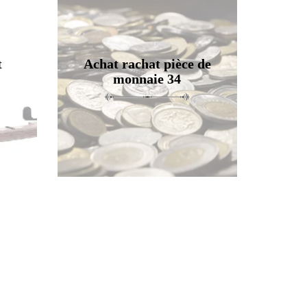
t
Achat rachat pièce de
monnaie 34