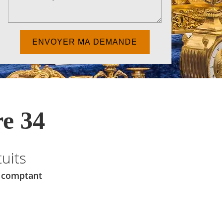
e 34
uits
u comptant