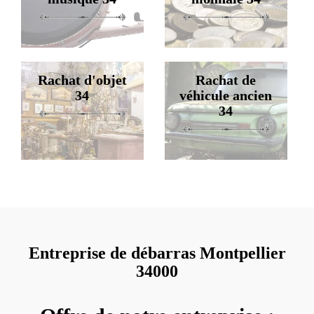
Rachat d'objet
Rachat de
34
véhicule ancien
34
Entreprise de débarras Montpellier
34000