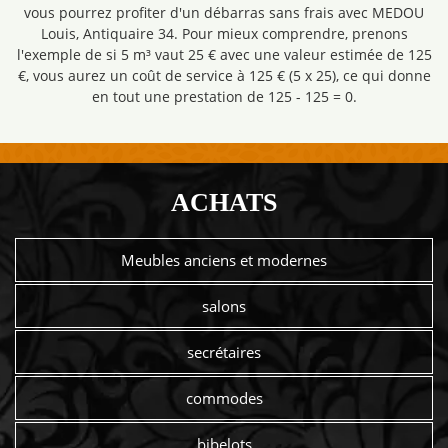
vous pourrez profiter d'un débarras sans frais avec MEDOU
Louis, Antiquaire 34. Pour mieux comprendre, prenons
l'exemple de si 5 m³ vaut 25 € avec une valeur estimée de 125
€, vous aurez un coût de service à 125 € (5 x 25), ce qui donne
en tout une prestation de 125 - 125 = 0.
ACHATS
Meubles anciens et modernes
salons
secrétaires
commodes
bibelots