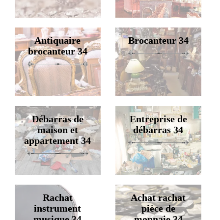
Antiquaire
Brocanteur 34
brocanteur 34
Débarras de
Entreprise de
maison et
débarras 34
appartement 34
Rachat
Achat rachat
instrument
pièce de
musique 34
monnaie 34