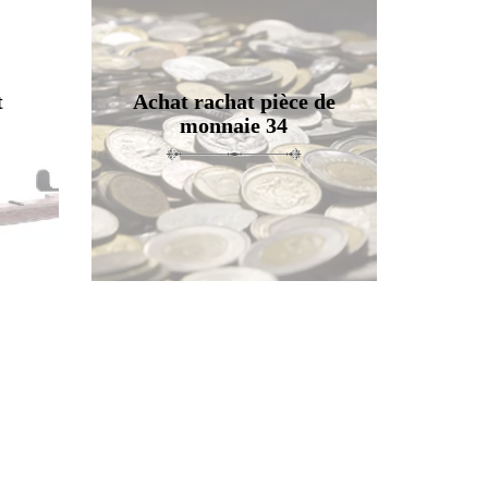
t
Achat rachat pièce de
monnaie 34