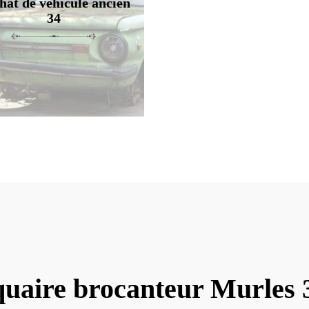
hat de véhicule ancien
34
quaire brocanteur Murles 