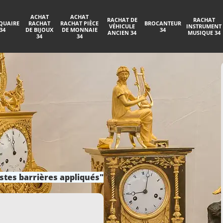
ACHAT
ACHAT
RACHAT DE
RACHAT
QUAIRE
RACHAT
RACHAT PIÈCE
BROCANTEUR
VÉHICULE
INSTRUMENT
34
DE BIJOUX
DE MONNAIE
34
ANCIEN 34
MUSIQUE 34
34
34
stes barrières appliqués"