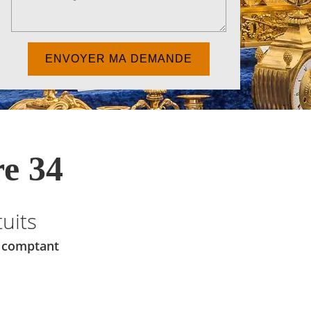
e 34
uits
u comptant