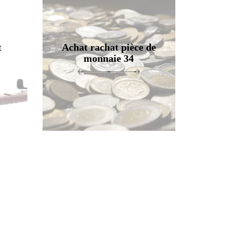
t
Achat rachat pièce de
monnaie 34