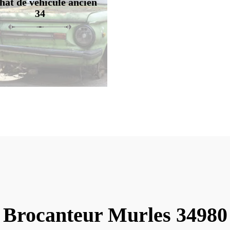
hat de véhicule ancien
34
Brocanteur Murles 34980