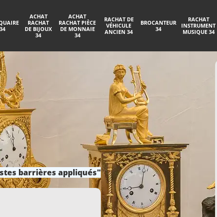
ACHAT
ACHAT
RACHAT DE
RACHAT
QUAIRE
RACHAT
RACHAT PIÈCE
BROCANTEUR
VÉHICULE
INSTRUMENT
34
DE BIJOUX
DE MONNAIE
34
ANCIEN 34
MUSIQUE 34
34
34
stes barrières appliqués"