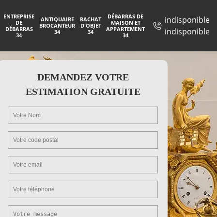
ENTREPRISE
DÉBARRAS DE
indisponible
ANTIQUAIRE
RACHAT
DE
MAISON ET
BROCANTEUR
D'OBJET
DÉBARRAS
APPARTEMENT
indisponible
34
34
34
34
DEMANDEZ VOTRE
ESTIMATION GRATUITE