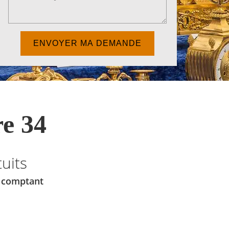
e 34
uits
u comptant