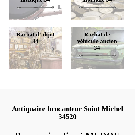
Rachat d'objet
Rachat de
34
véhicule ancien
34
Antiquaire brocanteur Saint Michel
34520