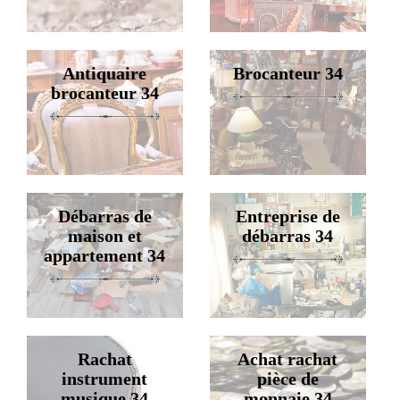
Antiquaire
Brocanteur 34
brocanteur 34
Débarras de
Entreprise de
maison et
débarras 34
appartement 34
Rachat
Achat rachat
instrument
pièce de
musique 34
monnaie 34