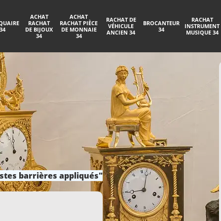
ACHAT
ACHAT
RACHAT DE
RACHAT
QUAIRE
RACHAT
RACHAT PIÈCE
BROCANTEUR
VÉHICULE
INSTRUMENT
34
DE BIJOUX
DE MONNAIE
34
ANCIEN 34
MUSIQUE 34
34
34
stes barrières appliqués"