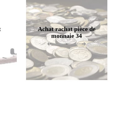
t
Achat rachat pièce de
monnaie 34