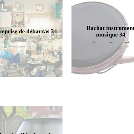
Rachat instrumen
reprise de débarras 34
musique 34