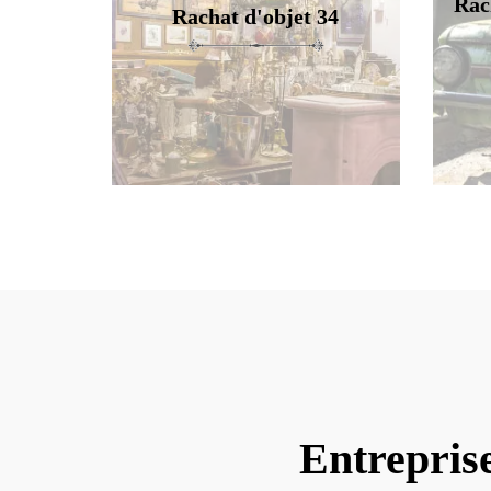
Rac
Rachat d'objet 34
Entrepris