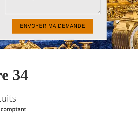
e 34
uits
u comptant