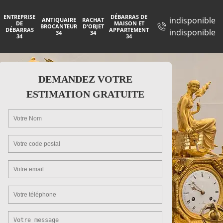
ENTREPRISE
DÉBARRAS DE
indisponible
ANTIQUAIRE
RACHAT
DE
MAISON ET
BROCANTEUR
D'OBJET
DÉBARRAS
APPARTEMENT
indisponible
34
34
34
34
DEMANDEZ VOTRE
ESTIMATION GRATUITE