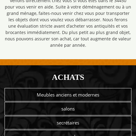
venons directement chez vous si vous êtes dans le 34450
pour vous venir en aide. Suite à votre déménagement ou à un
grand ménage, faites-nous venir chez vous pour transporter
les objets dont vous voulez vous débarrasser. Nous ferons
une évaluation stricte avant d’acheter vos antiquités et vos
brocantes immédiatement. Du plus petit au plus grand objet,
nous pouvons assurer son achat, car tout augmente de valeur
année par année.
ACHATS
Meubles anciens et modernes
salons
secrétaires