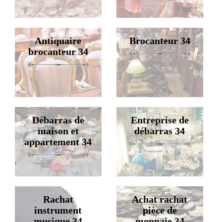
Antiquaire
Brocanteur 34
brocanteur 34
Débarras de
Entreprise de
maison et
débarras 34
appartement 34
Rachat
Achat rachat
instrument
pièce de
musique 34
monnaie 34