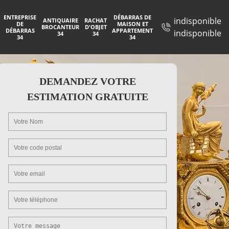
ENTREPRISE
DÉBARRAS DE
indisponible
ANTIQUAIRE
RACHAT
DE
MAISON ET
BROCANTEUR
D'OBJET
DÉBARRAS
APPARTEMENT
indisponible
34
34
34
34
DEMANDEZ VOTRE
ESTIMATION GRATUITE