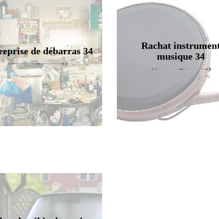
Rachat instrumen
reprise de débarras 34
musique 34