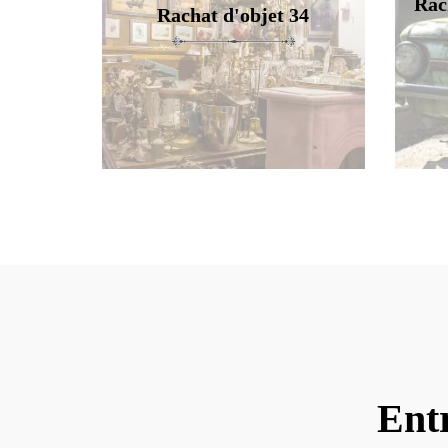
Rac
Rachat d'objet 34
Ent