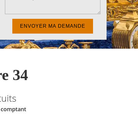
e 34
uits
u comptant