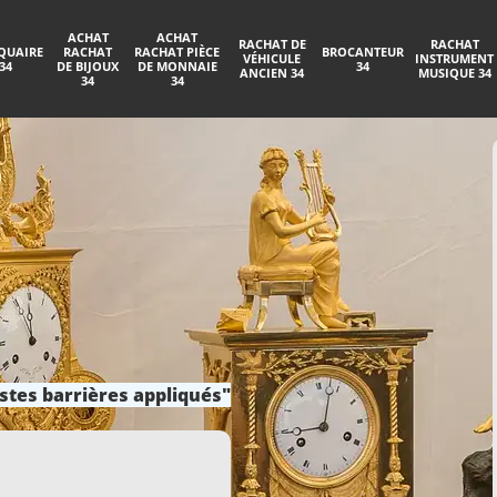
ACHAT
ACHAT
RACHAT DE
RACHAT
QUAIRE
RACHAT
RACHAT PIÈCE
BROCANTEUR
VÉHICULE
INSTRUMENT
34
DE BIJOUX
DE MONNAIE
34
ANCIEN 34
MUSIQUE 34
34
34
stes barrières appliqués"