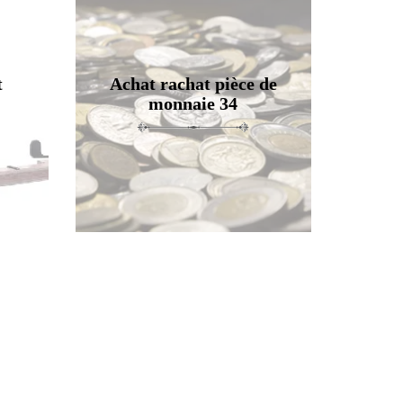
t
Achat rachat pièce de
monnaie 34