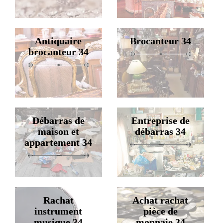
Antiquaire
Brocanteur 34
brocanteur 34
Débarras de
Entreprise de
maison et
débarras 34
appartement 34
Rachat
Achat rachat
instrument
pièce de
musique 34
monnaie 34