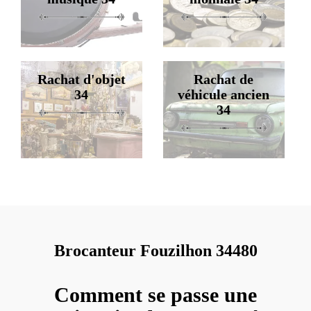
Rachat d'objet
Rachat de
34
véhicule ancien
34
Brocanteur Fouzilhon 34480
Comment se passe une