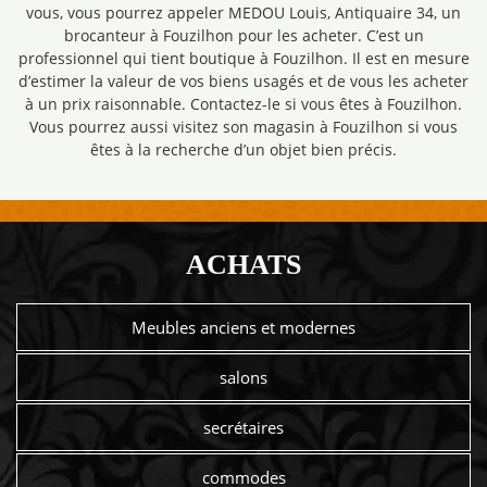
vous, vous pourrez appeler MEDOU Louis, Antiquaire 34, un
brocanteur à Fouzilhon pour les acheter. C’est un
professionnel qui tient boutique à Fouzilhon. Il est en mesure
d’estimer la valeur de vos biens usagés et de vous les acheter
à un prix raisonnable. Contactez-le si vous êtes à Fouzilhon.
Vous pourrez aussi visitez son magasin à Fouzilhon si vous
êtes à la recherche d’un objet bien précis.
ACHATS
Meubles anciens et modernes
salons
secrétaires
commodes