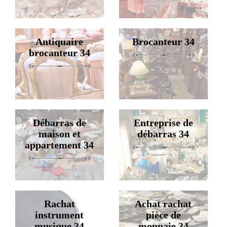
Antiquaire
Brocanteur 34
brocanteur 34
Débarras de
Entreprise de
maison et
débarras 34
appartement 34
Rachat
Achat rachat
instrument
pièce de
musique 34
monnaie 34