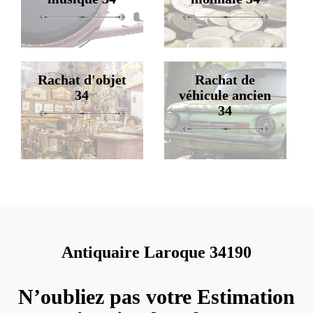
Rachat d'objet
Rachat de
34
véhicule ancien
34
Antiquaire Laroque 34190
N’oubliez pas votre Estimation