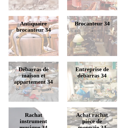
Antiquaire
Brocanteur 34
brocanteur 34
Débarras de
Entreprise de
maison et
débarras 34
appartement 34
Rachat
Achat rachat
instrument
pièce de
musique 34
monnaie 34