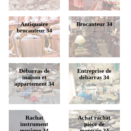
Antiquaire
Brocanteur 34
brocanteur 34
Débarras de
Entreprise de
maison et
débarras 34
appartement 34
Rachat
Achat rachat
instrument
pièce de
musique 34
monnaie 34