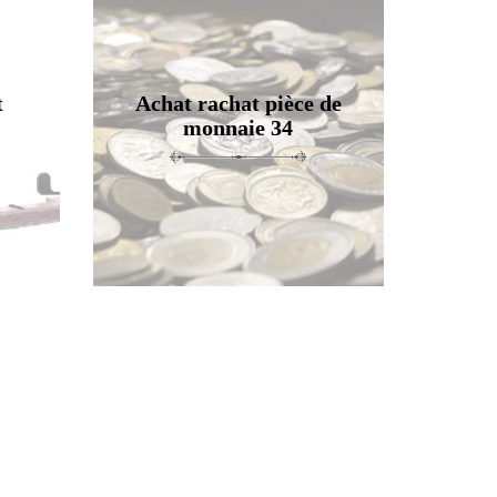
t
Achat rachat pièce de
monnaie 34