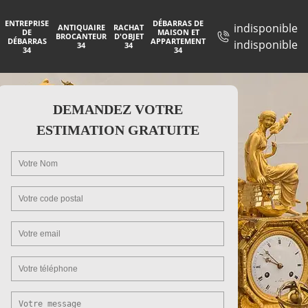
ENTREPRISE
DÉBARRAS DE
indisponible
ANTIQUAIRE
RACHAT
DE
MAISON ET
BROCANTEUR
D'OBJET
DÉBARRAS
APPARTEMENT
indisponible
34
34
34
34
DEMANDEZ VOTRE
ESTIMATION GRATUITE