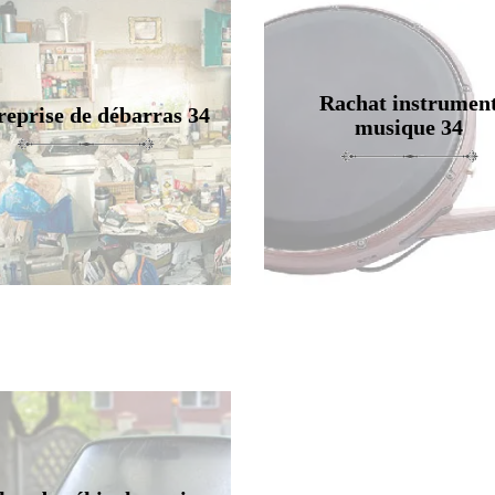
Rachat instrumen
reprise de débarras 34
musique 34