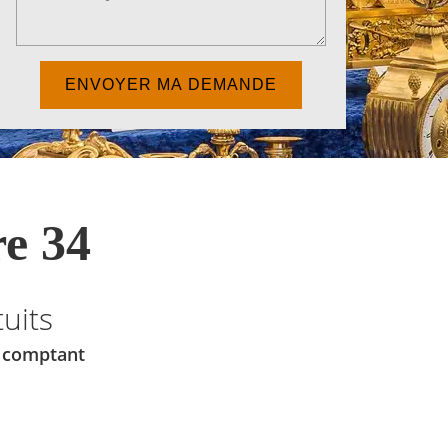
e 34
uits
u comptant