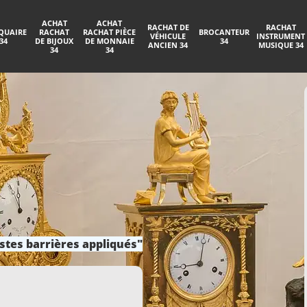
ACHAT
ACHAT
RACHAT DE
RACHAT
QUAIRE
RACHAT
RACHAT PIÈCE
BROCANTEUR
VÉHICULE
INSTRUMENT
34
DE BIJOUX
DE MONNAIE
34
ANCIEN 34
MUSIQUE 34
34
34
stes barrières appliqués"