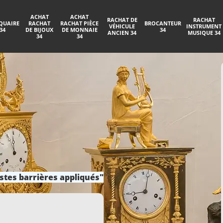
ACHAT
ACHAT
RACHAT DE
RACHAT
QUAIRE
RACHAT
RACHAT PIÈCE
BROCANTEUR
VÉHICULE
INSTRUMENT
34
DE BIJOUX
DE MONNAIE
34
ANCIEN 34
MUSIQUE 34
34
34
stes barrières appliqués"