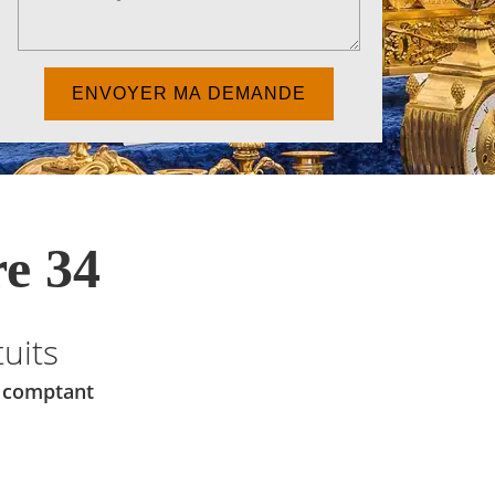
e 34
uits
u comptant