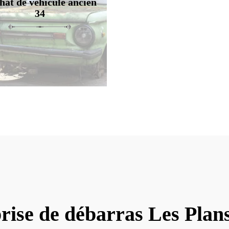
hat de véhicule ancien
34
rise de débarras Les Plan