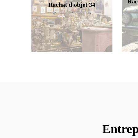
Rac
Rachat d'objet 34
Entrep