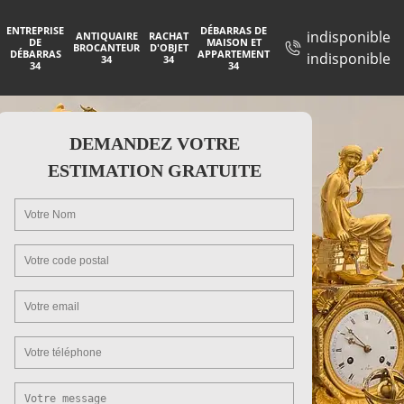
ENTREPRISE
DÉBARRAS DE
indisponible
ANTIQUAIRE
RACHAT
DE
MAISON ET
BROCANTEUR
D'OBJET
DÉBARRAS
APPARTEMENT
indisponible
34
34
34
34
DEMANDEZ VOTRE
ESTIMATION GRATUITE