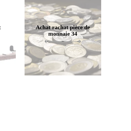
t
Achat rachat pièce de
monnaie 34