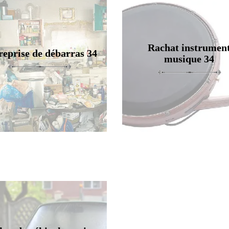
Rachat instrumen
reprise de débarras 34
musique 34