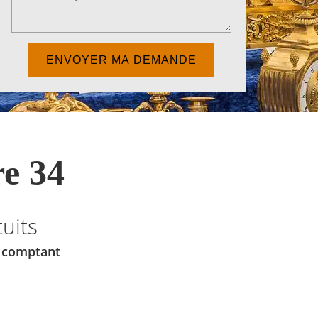
e 34
uits
u comptant