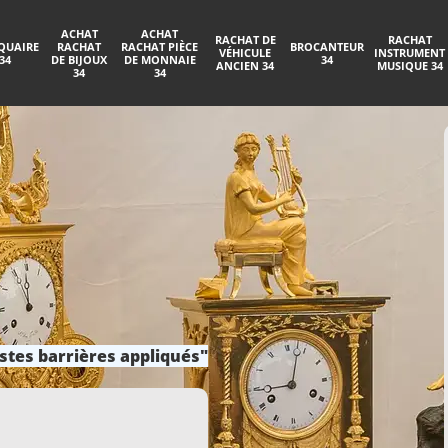
ACHAT
ACHAT
RACHAT DE
RACHAT
QUAIRE
RACHAT
RACHAT PIÈCE
BROCANTEUR
VÉHICULE
INSTRUMENT
34
DE BIJOUX
DE MONNAIE
34
ANCIEN 34
MUSIQUE 34
34
34
stes barrières appliqués"