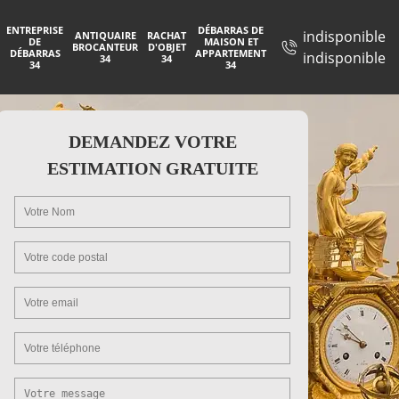
ENTREPRISE
DÉBARRAS DE
indisponible
ANTIQUAIRE
RACHAT
DE
MAISON ET
BROCANTEUR
D'OBJET
DÉBARRAS
APPARTEMENT
indisponible
34
34
34
34
DEMANDEZ VOTRE
ESTIMATION GRATUITE