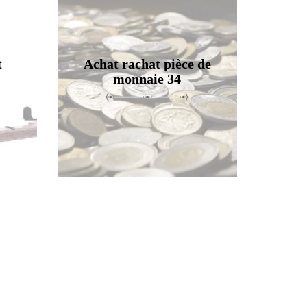
t
Achat rachat pièce de
monnaie 34