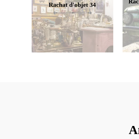
Rac
Rachat d'objet 34
A