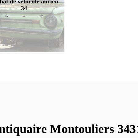
hat de véhicule ancien
34
ntiquaire Montouliers 343