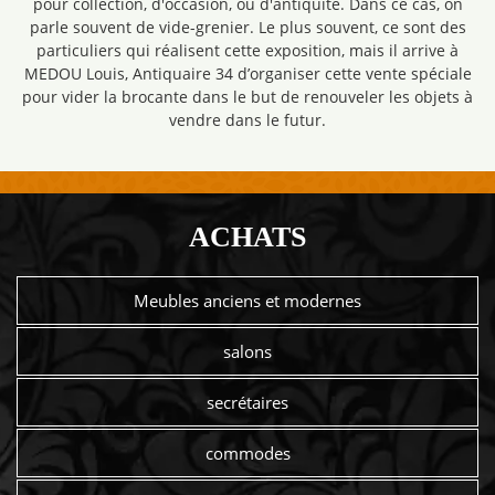
pour collection, d'occasion, ou d'antiquité. Dans ce cas, on
parle souvent de vide-grenier. Le plus souvent, ce sont des
particuliers qui réalisent cette exposition, mais il arrive à
MEDOU Louis, Antiquaire 34 d’organiser cette vente spéciale
pour vider la brocante dans le but de renouveler les objets à
vendre dans le futur.
ACHATS
Meubles anciens et modernes
salons
secrétaires
commodes