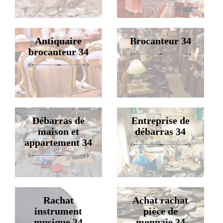
Antiquaire
Brocanteur 34
brocanteur 34
Débarras de
Entreprise de
maison et
débarras 34
appartement 34
Rachat
Achat rachat
instrument
pièce de
musique 34
monnaie 34