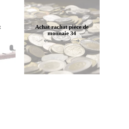
t
Achat rachat pièce de
monnaie 34