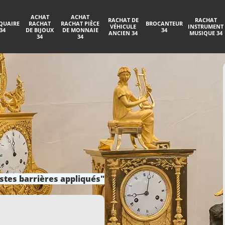
ACHAT
ACHAT
RACHAT DE
RACHAT
QUAIRE
RACHAT
RACHAT PIÈCE
BROCANTEUR
VÉHICULE
INSTRUMENT
34
DE BIJOUX
DE MONNAIE
34
ANCIEN 34
MUSIQUE 34
34
34
stes barrières appliqués"