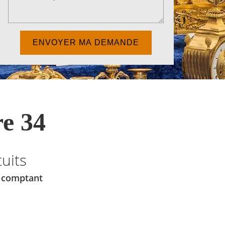
e 34
uits
u comptant