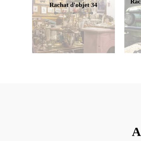
Rac
Rachat d'objet 34
A