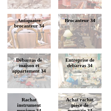
Antiquaire
Brocanteur 34
brocanteur 34
Débarras de
Entreprise de
maison et
débarras 34
appartement 34
Rachat
Achat rachat
instrument
pièce de
musique 34
monnaie 34