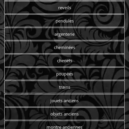
reveils
pendules
argenterie
cheminées
chenets
poupées
trains
jouets anciens
objets anciens
montre anciennes