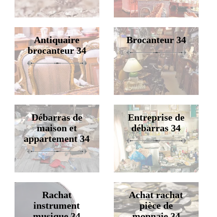
Antiquaire
Brocanteur 34
brocanteur 34
Débarras de
Entreprise de
maison et
débarras 34
appartement 34
Rachat
Achat rachat
instrument
pièce de
musique 34
monnaie 34