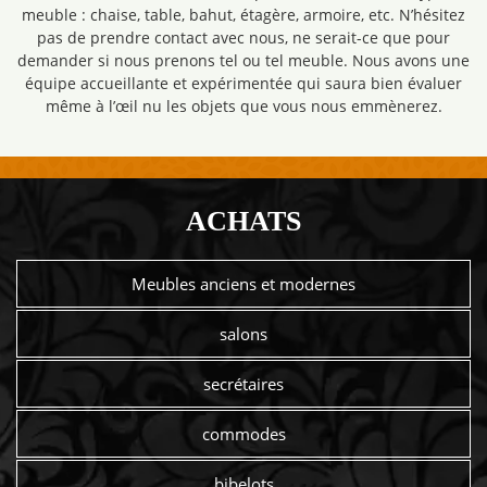
meuble : chaise, table, bahut, étagère, armoire, etc. N’hésitez
pas de prendre contact avec nous, ne serait-ce que pour
demander si nous prenons tel ou tel meuble. Nous avons une
équipe accueillante et expérimentée qui saura bien évaluer
même à l’œil nu les objets que vous nous emmènerez.
ACHATS
Meubles anciens et modernes
salons
secrétaires
commodes
bibelots