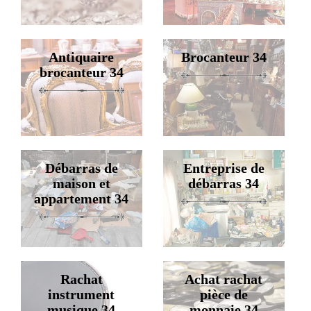
Antiquaire
Brocanteur 34
brocanteur 34
Débarras de
Entreprise de
maison et
débarras 34
appartement 34
Rachat
Achat rachat
instrument
pièce de
musique 34
monnaie 34