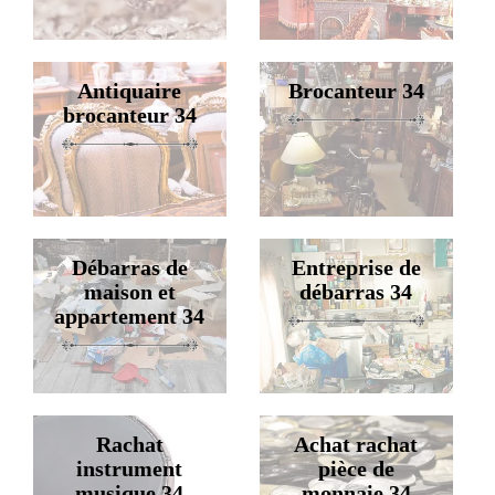
Antiquaire
Brocanteur 34
brocanteur 34
Débarras de
Entreprise de
maison et
débarras 34
appartement 34
Rachat
Achat rachat
instrument
pièce de
musique 34
monnaie 34