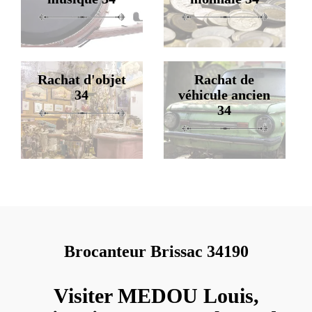
Rachat d'objet
Rachat de
34
véhicule ancien
34
Brocanteur Brissac 34190
Visiter MEDOU Louis,