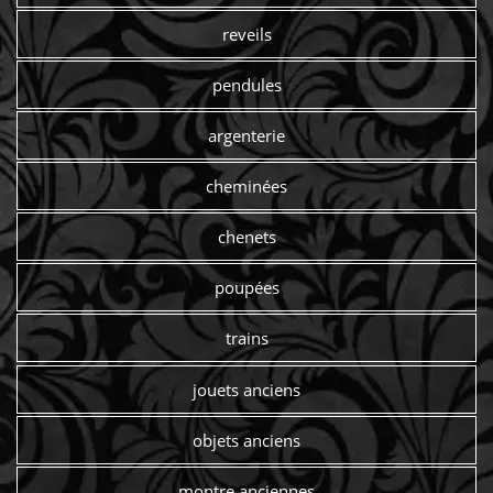
reveils
pendules
argenterie
cheminées
chenets
poupées
trains
jouets anciens
objets anciens
montre anciennes