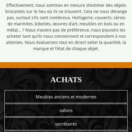
Effectivement, nous sommes en mesure d’estimer des objets
brocantes sur le lieu où ils se trouvent. Cela ne nous dérange
pas, surtout s’ils sont nombreux. Horlogerie, couverts, séries
de marmites, bibelots, œuvres d’art, meubles en bois ou en
métal… ? Nous n’avons pas de préférence, nous pouvons les
acheter tant qu’ils nous conviennent et correspondent à nos
attentes. Nous évaluerons tout en direct selon la quantité, la
marque et l’état de chaque objet.
ACHATS
Meubles anciens et modernes
salons
secrétaires