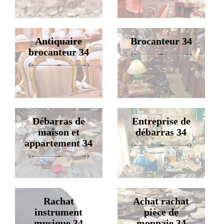
Antiquaire
Brocanteur 34
brocanteur 34
Débarras de
Entreprise de
maison et
débarras 34
appartement 34
Rachat
Achat rachat
instrument
pièce de
musique 34
monnaie 34