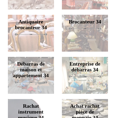
Antiquaire
Brocanteur 34
brocanteur 34
Débarras de
Entreprise de
maison et
débarras 34
appartement 34
Rachat
Achat rachat
instrument
pièce de
musique 34
monnaie 34