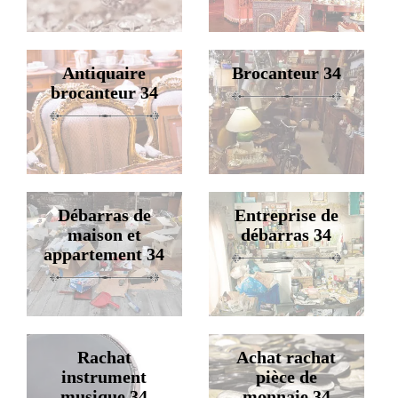
Antiquaire
Brocanteur 34
brocanteur 34
Débarras de
Entreprise de
maison et
débarras 34
appartement 34
Rachat
Achat rachat
instrument
pièce de
musique 34
monnaie 34