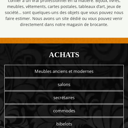
confier à un vrai professionnel en la matière. Bijoux, livres,
meubles, vêtements, cartes postales, tableaux d’art, jeux de
société… sont quelques-uns des objets que vous pouvez nous
faire estimer. Nous avons un site dédié ou vous pouvez venir
directement dans notre magasin de brocante.
ACHATS
Meubles anciens et modernes
salons
secrétaires
commodes
bibelots