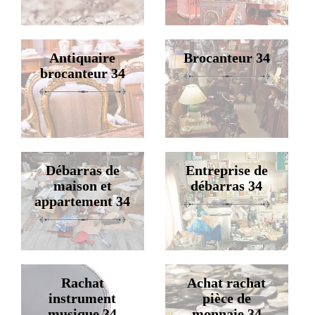
Antiquaire
Brocanteur 34
brocanteur 34
Débarras de
Entreprise de
maison et
débarras 34
appartement 34
Rachat
Achat rachat
instrument
pièce de
musique 34
monnaie 34