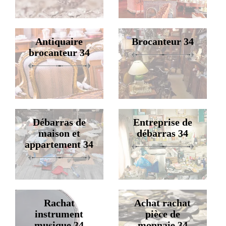
Antiquaire
Brocanteur 34
brocanteur 34
Débarras de
Entreprise de
maison et
débarras 34
appartement 34
Rachat
Achat rachat
instrument
pièce de
musique 34
monnaie 34