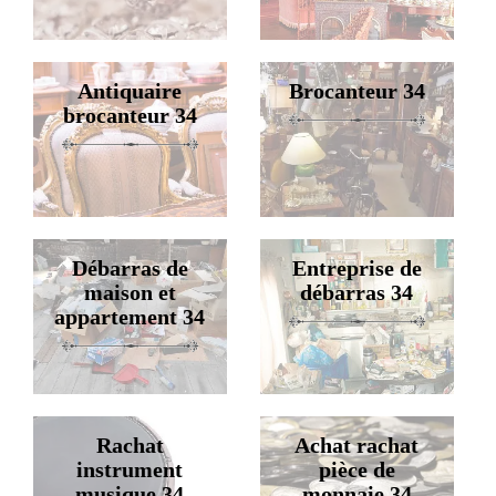
Antiquaire
Brocanteur 34
brocanteur 34
Débarras de
Entreprise de
maison et
débarras 34
appartement 34
Rachat
Achat rachat
instrument
pièce de
musique 34
monnaie 34