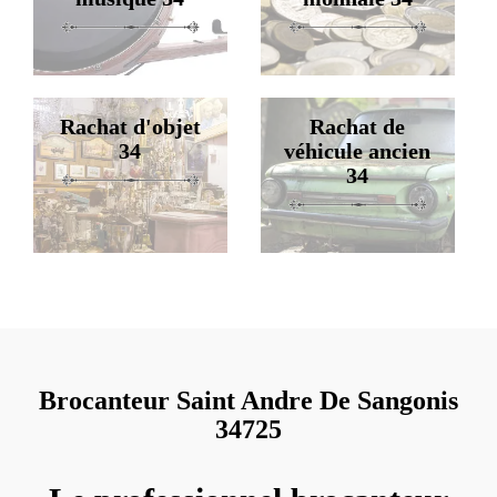
Rachat d'objet
Rachat de
34
véhicule ancien
34
Brocanteur Saint Andre De Sangonis
34725