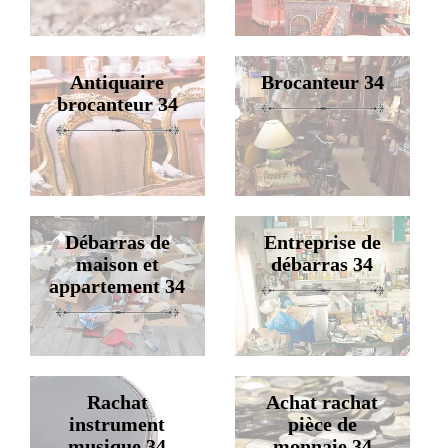
Antiquaire
Brocanteur 34
brocanteur 34
Débarras de
Entreprise de
maison et
débarras 34
appartement 34
Rachat
Achat rachat
instrument
pièce de
musique 34
monnaie 34