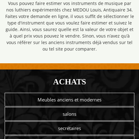
Vous pouvez faire estimer vos instruments de musique par
nos luthiers expérimentés chez MEDOU Louis, Antiquaire 34.
Faites votre demande en ligne, il vous suffit de sélectionner le
type d'instrument que vous voulez faire estimer et suivez le
guide. Ainsi, vous saurez quelle est la valeur de votre objet et
à quel prix vous pouvez le vendre. Sinon, vous n’avez qu’à
vous référer sur les anciens instruments déjà vendus sur tel
ou tel site pour comparer.
ACHATS
Meubles anciens et modernes
salons
secrétaires