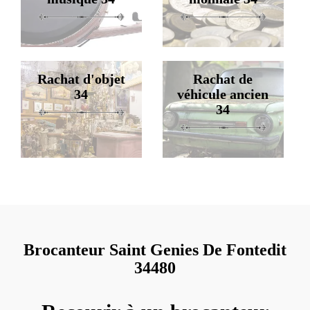
Rachat d'objet
Rachat de
34
véhicule ancien
34
Brocanteur Saint Genies De Fontedit
34480