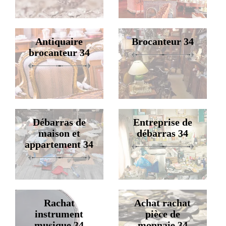
Antiquaire
Brocanteur 34
brocanteur 34
Débarras de
Entreprise de
maison et
débarras 34
appartement 34
Rachat
Achat rachat
instrument
pièce de
musique 34
monnaie 34