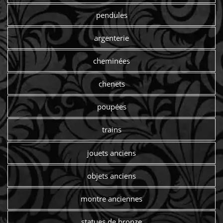
pendules
argenterie
cheminées
chenets
poupées
trains
jouets anciens
objets anciens
montre anciennes
statues de bronze