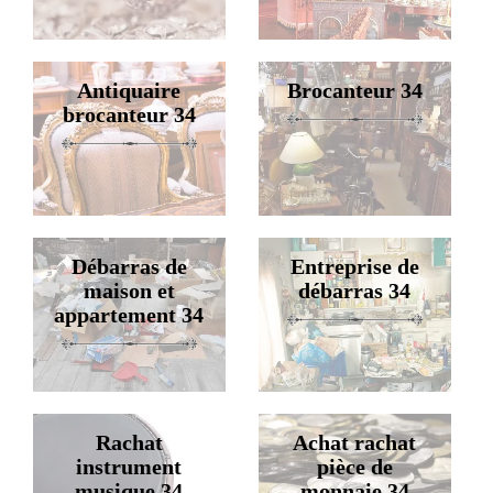
Antiquaire
Brocanteur 34
brocanteur 34
Débarras de
Entreprise de
maison et
débarras 34
appartement 34
Rachat
Achat rachat
instrument
pièce de
musique 34
monnaie 34