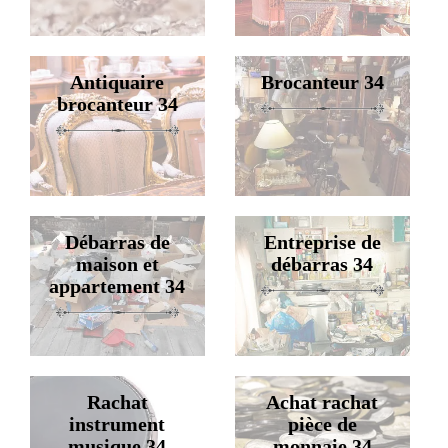
Antiquaire
Brocanteur 34
brocanteur 34
Débarras de
Entreprise de
maison et
débarras 34
appartement 34
Rachat
Achat rachat
instrument
pièce de
musique 34
monnaie 34