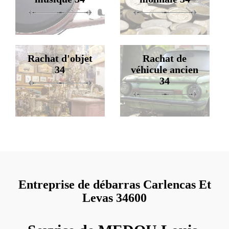
Rachat d'objet
Rachat de
34
véhicule ancien
34
Entreprise de débarras Carlencas Et
Levas 34600