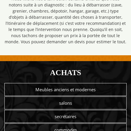
notons suite à un diagnostic : du lieu à débarrasser (cave,
grenier, chambres, dépotoir, hangar, garage, etc.) type
d’objets à débarrasser, quantité des choses à transporter,
l’itinéraire de déplacement (si c’est votre recommandation) et
le temps que l’intervention nous prenne. Quoiqu’il en soit,
nous tachons de proposer un prix à la portée de tout le
monde. Vous pouvez demander un devis pour estimer le tout.
ACHATS
Meubles anciens et modernes
salons
secrétaires
commodes