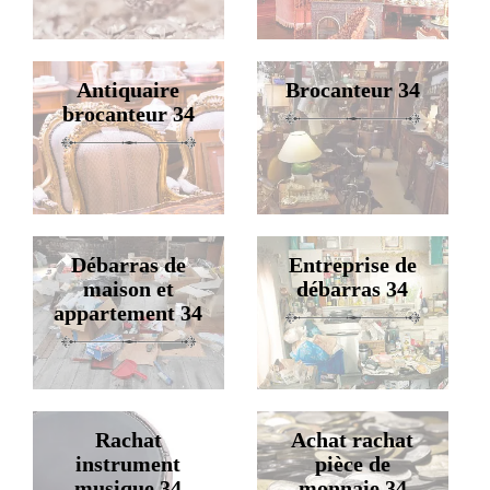
Antiquaire
Brocanteur 34
brocanteur 34
Débarras de
Entreprise de
maison et
débarras 34
appartement 34
Rachat
Achat rachat
instrument
pièce de
musique 34
monnaie 34