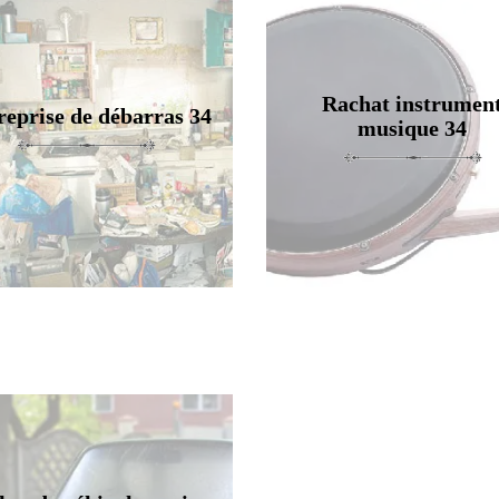
Rachat instrumen
reprise de débarras 34
musique 34