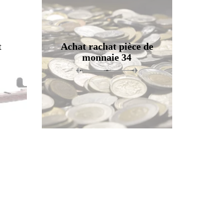
t
Achat rachat pièce de
monnaie 34