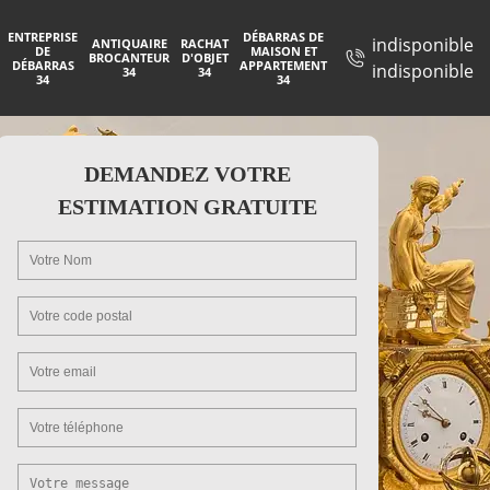
ENTREPRISE
DÉBARRAS DE
indisponible
ANTIQUAIRE
RACHAT
DE
MAISON ET
BROCANTEUR
D'OBJET
DÉBARRAS
APPARTEMENT
indisponible
34
34
34
34
DEMANDEZ VOTRE
ESTIMATION GRATUITE