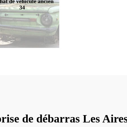
hat de véhicule ancien
34
rise de débarras Les Aire