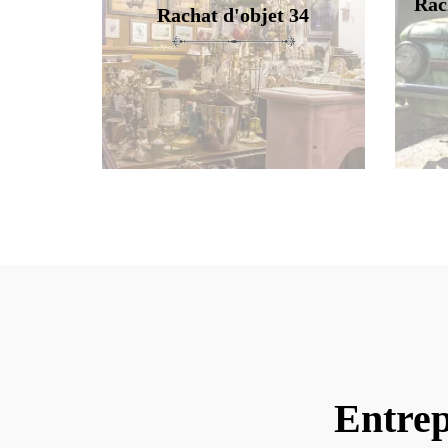
Rac
Rachat d'objet 34
Entrep