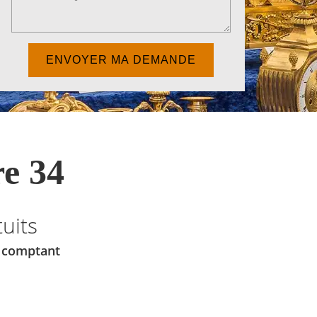
e 34
uits
u comptant