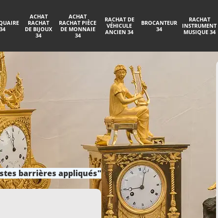
ACHAT
ACHAT
RACHAT DE
RACHAT
QUAIRE
RACHAT
RACHAT PIÈCE
BROCANTEUR
VÉHICULE
INSTRUMENT
34
DE BIJOUX
DE MONNAIE
34
ANCIEN 34
MUSIQUE 34
34
34
stes barrières appliqués"